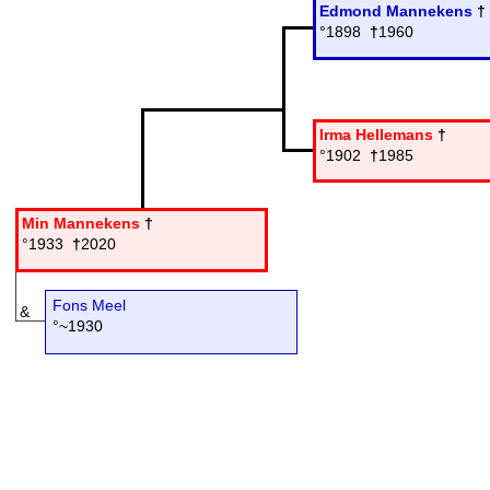
Edmond Mannekens
†
°1898
†
1960
Irma Hellemans
†
°1902
†
1985
Min Mannekens
†
°1933
†
2020
Fons Meel
&
°~1930