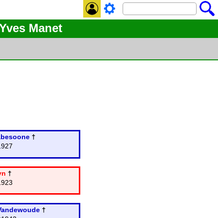
 Yves Manet
abesoone
†
1927
yn
†
1923
 Vandewoude
†