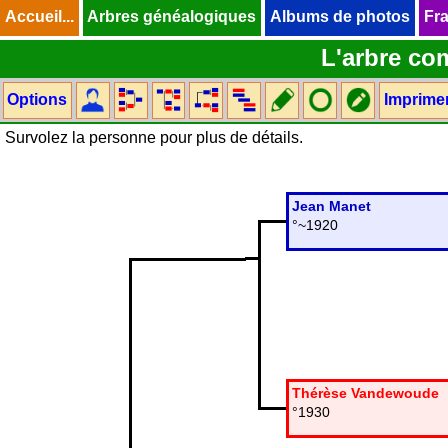
Accueil...
Accueil...
Arbres généalogiques
Arbres généalogiques
Albums de photos
Albums de photos
Fra
Fra
L'arbre co
Options
Imprime
Survolez la personne pour plus de détails.
Jean Manet
°~1920
Thérèse Vandewoude
°1930