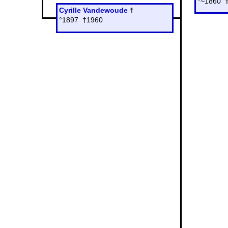
°~1860
Cyrille Vandewoude
†
°1897
†
1960