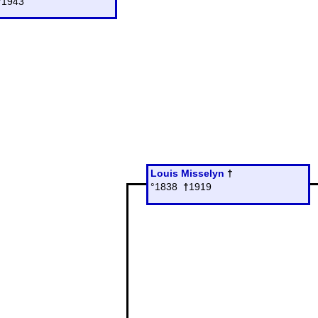
†
1943
Louis Misselyn
†
°1838
†
1919