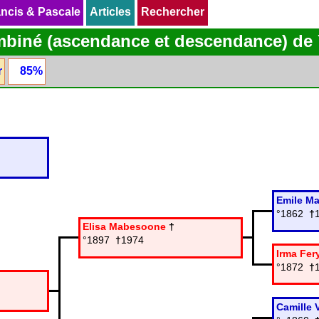
ncis & Pascale
ncis & Pascale
Articles
Articles
Rechercher
Rechercher
mbiné (ascendance et descendance) de
r
85%
Emile M
°1862
†
Elisa Mabesoone
†
°1897
†
1974
Irma Fer
°1872
†
Camille